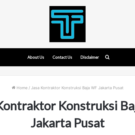
Search
About Us
Contact Us
Disclaimer
for
Home
/
Jasa Kontraktor Konstruksi Baja WF Jakarta Pusat
Kontraktor Konstruksi B
Jakarta Pusat