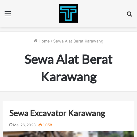
Menu
S
fo
Home
/
Sewa Alat Berat Karawang
Sewa Alat Berat
Karawang
Sewa Excavator Karawang
Mei 26, 2023
1,058