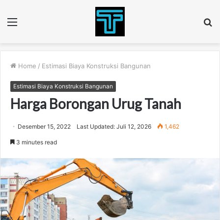
Menu
S
fo
Home
/
Estimasi Biaya Konstruksi Bangunan
Estimasi Biaya Konstruksi Bangunan
Harga Borongan Urug Tanah
Desember 15, 2022
Last Updated: Juli 12, 2026
1,462
3 minutes read