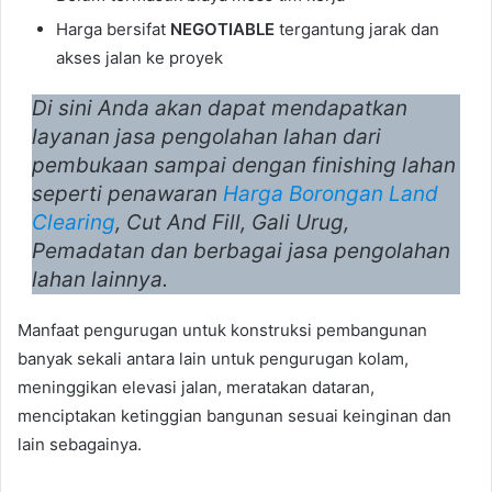
Harga bersifat
NEGOTIABLE
tergantung jarak dan
akses jalan ke proyek
Di sini Anda akan dapat mendapatkan
layanan jasa pengolahan lahan dari
pembukaan sampai dengan finishing lahan
seperti penawaran
Harga Borongan Land
Clearing
, Cut And Fill, Gali Urug,
Pemadatan dan berbagai jasa pengolahan
lahan lainnya.
Manfaat pengurugan untuk konstruksi pembangunan
banyak sekali antara lain untuk pengurugan kolam,
meninggikan elevasi jalan, meratakan dataran,
menciptakan ketinggian bangunan sesuai keinginan dan
lain sebagainya.